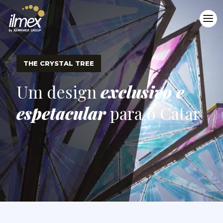
THE CRYSTAL TREE
Um design
exclusivo e
espetacular
para o Catar