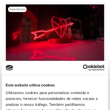
Espectáculos
O Grupo Ximenez colabora na
turnê ‘Corazón y flecha’ de Manuel
Carrasco com um projeto
Este website utiliza cookies
exclusivo de iluminação
Utilizamos cookies para personalizar conteúdo e
anúncios, fornecer funcionalidades de redes sociais e
O Grupo Ximenez apresentou seu primeiro
analisar o nosso tráfego. Também partilhamos
projeto de iluminação para uma turnê de