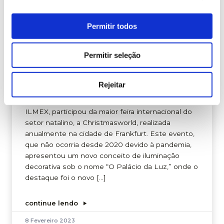
Permitir todos
O Grupo Ximenez e a ILMEX
retornam à feira internacional
Permitir seleção
Christmasworld com destaque
para o ECOGREENLUX
Rejeitar
O Grupo Ximenez, por meio de sua subsidiária
ILMEX, participou da maior feira internacional do
setor natalino, a Christmasworld, realizada
anualmente na cidade de Frankfurt. Este evento,
que não ocorria desde 2020 devido à pandemia,
apresentou um novo conceito de iluminação
decorativa sob o nome “O Palácio da Luz,” onde o
destaque foi o novo […]
continue lendo
8 Fevereiro 2023