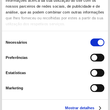
informações acerca da sua utilização do site com os
concertos em colaboração com o artista Manuel
nossos parceiros de redes sociais, de publicidade e de
Carrasco, de Huelva, e sua turnê ‘Corazón y
análise, que as podem combinar com outras informações
flecha’. A principal empresa em iluminação
que lhes forneceu ou recolhidas por estes a partir da sua
decorativa projetou e fabricou um projeto
utilização dos respetivos serviços.
exclusivo de iluminação para esta turnê: um
coração medindo mais de dois metros e meio […]
Seleção
Necessários
continue lendo
de
consentimento
5 Junho 2023
Preferências
Navidad
Estatísticas
Marketing
Mostrar detalhes