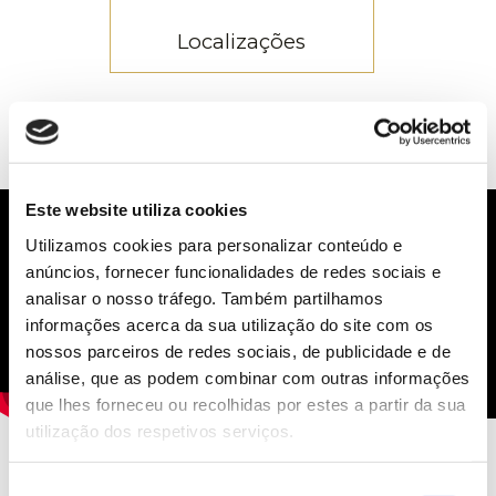
Localizações
Ostende
(Bélgica),
Este website utiliza cookies
Málaga, México,
Utilizamos cookies para personalizar conteúdo e
Reino Unido,
anúncios, fornecer funcionalidades de redes sociais e
Albacete
analisar o nosso tráfego. Também partilhamos
informações acerca da sua utilização do site com os
nossos parceiros de redes sociais, de publicidade e de
análise, que as podem combinar com outras informações
que lhes forneceu ou recolhidas por estes a partir da sua
utilização dos respetivos serviços.
Seleção