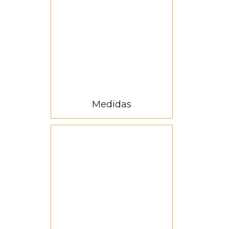
100.000
pontos de luz
Medidas
200 metros