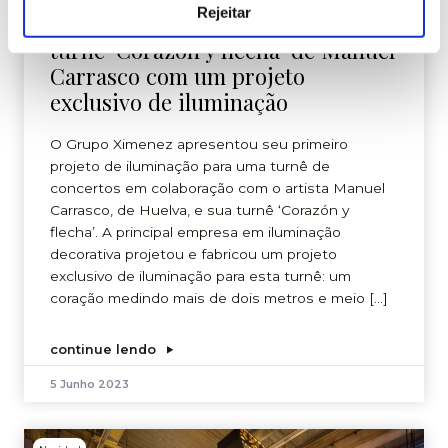
Rejeitar
O Grupo Ximenez colabora na
turnê ‘Corazón y flecha’ de Manuel
Carrasco com um projeto
exclusivo de iluminação
O Grupo Ximenez apresentou seu primeiro
projeto de iluminação para uma turnê de
concertos em colaboração com o artista Manuel
Carrasco, de Huelva, e sua turnê ‘Corazón y
flecha’. A principal empresa em iluminação
decorativa projetou e fabricou um projeto
exclusivo de iluminação para esta turnê: um
coração medindo mais de dois metros e meio […]
continue lendo
5 Junho 2023