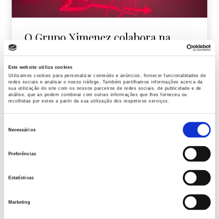
O Grupo Ximenez colabora na
turnê ‘Corazón y flecha’ de Manuel
Carrasco com um projeto
Este website utiliza cookies
exclusivo de iluminação
Utilizamos cookies para personalizar conteúdo e anúncios, fornecer funcionalidades de
redes sociais e analisar o nosso tráfego. Também partilhamos informações acerca da
sua utilização do site com os nossos parceiros de redes sociais, de publicidade e de
O Grupo Ximenez apresentou seu primeiro
análise, que as podem combinar com outras informações que lhes forneceu ou
recolhidas por estes a partir da sua utilização dos respetivos serviços.
projeto de iluminação para uma turnê de
concertos em colaboração com o artista Manuel
Seleção
Carrasco, de Huelva, e sua turnê ‘Corazón y
Necessários
de
flecha’. A principal empresa em iluminação
consentimento
decorativa projetou e fabricou um projeto
Preferências
exclusivo de iluminação para esta turnê: um
coração medindo mais de dois metros e meio […]
Estatísticas
continue lendo
Marketing
5 Junho 2023