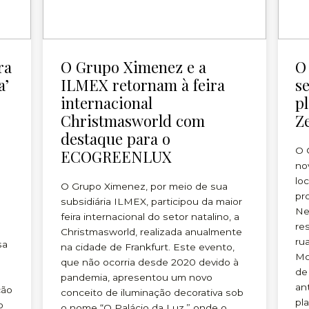
ra
O Grupo Ximenez e a
O
a’
ILMEX retornam à feira
s
internacional
p
Christmasworld com
Z
destaque para o
O 
ECOGREENLUX
no
lo
O Grupo Ximenez, por meio de sua
pr
subsidiária ILMEX, participou da maior
Ne
feira internacional do setor natalino, a
re
Christmasworld, realizada anualmente
ru
sa
na cidade de Frankfurt. Este evento,
Mo
que não ocorria desde 2020 devido à
de
pandemia, apresentou um novo
an
ção
conceito de iluminação decorativa sob
pl
o
o nome “O Palácio da Luz,” onde o