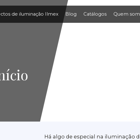
ectos de iluminação Ilmex
Blog
Catálogos
Quem som
nício
Há algo de especial na iluminação d