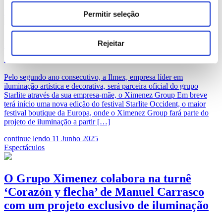
Espectáculos
Permitir seleção
A Ilmex vai iluminar o Starlite Occident
Rejeitar
por mais um ano
Pelo segundo ano consecutivo, a Ilmex, empresa líder em
iluminação artística e decorativa, será parceira oficial do grupo
Starlite através da sua empresa-mãe, o Ximenez Group Em breve
terá início uma nova edição do festival Starlite Occident, o maior
festival boutique da Europa, onde o Ximenez Group fará parte do
projeto de iluminação a partir […]
continue lendo
11 Junho 2025
Espectáculos
O Grupo Ximenez colabora na turnê
‘Corazón y flecha’ de Manuel Carrasco
com um projeto exclusivo de iluminação