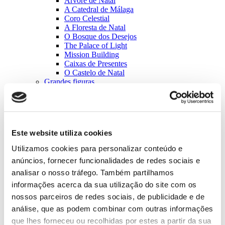
Árvore de Natal
A Catedral de Málaga
Coro Celestial
A Floresta de Natal
O Bosque dos Desejos
The Palace of Light
Mission Building
Caixas de Presentes
O Castelo de Natal
Grandes figuras
The Five Christmas Ball Show
O Bola de Natal de Madrid
The Mile High Tree, Denver
Árvore de Natal
A Catedral de Málaga
Este website utiliza cookies
A Floresta de Natal
O Túnel de Luz
Utilizamos cookies para personalizar conteúdo e
O Labirinto de Luz- Bes Busche
anúncios, fornecer funcionalidades de redes sociais e
A Foresta Animada
Sinos – Sergio Sebastián
analisar o nosso tráfego. Também partilhamos
Caixas de presentes
informações acerca da sua utilização do site com os
O Castelo de Natal
nossos parceiros de redes sociais, de publicidade e de
Blog
Catálogos
análise, que as podem combinar com outras informações
Quem somos
que lhes forneceu ou recolhidas por estes a partir da sua