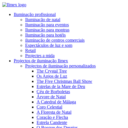
Iluminação profissional
Iluminação de natal
Iluminação para eventos
Iluminação para montras
Iluminação para hotéis
iluminação de centros comerciais
Espectáculos de luz e som
Retail
Projectes a mida
Projectos de iluminação Ilmex
Projectos de iluminação personalizados
The Crystal Tree
Os Anjos de Luz
The Five Christmas Ball Show
Estrelas de la Mare de Deu
Céu de Borboletas
Árvore de Natal
A Catedral de Málaga
Coro Celestial
A Floresta de Natal
Coração e Flecha
Estrela Candente
O Bosque dos Desejos