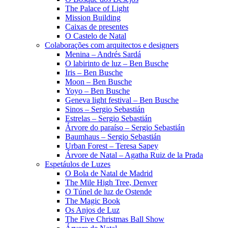
The Palace of Light
Mission Building
Caixas de presentes
O Castelo de Natal
Colaborações com arquitectos e designers
Menina – Andrés Sardá
O labirinto de luz – Ben Busche
Iris – Ben Busche
Moon – Ben Busche
Yoyo – Ben Busche
Geneva light festival – Ben Busche
Sinos – Sergio Sebastián
Estrelas – Sergio Sebastián
Árvore do paraíso – Sergio Sebastián
Baumhaus – Sergio Sebastián
Urban Forest – Teresa Sapey
Árvore de Natal – Agatha Ruiz de la Prada
Espetáulos de Luzes
O Bola de Natal de Madrid
The Mile High Tree, Denver
O Túnel de luz de Ostende
The Magic Book
Os Anjos de Luz
The Five Christmas Ball Show