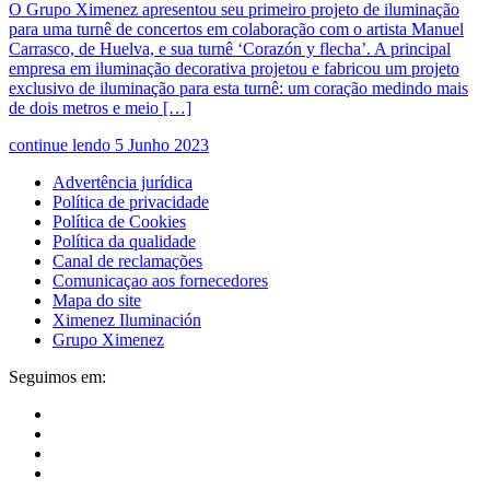
O Grupo Ximenez apresentou seu primeiro projeto de iluminação
para uma turnê de concertos em colaboração com o artista Manuel
Carrasco, de Huelva, e sua turnê ‘Corazón y flecha’. A principal
empresa em iluminação decorativa projetou e fabricou um projeto
exclusivo de iluminação para esta turnê: um coração medindo mais
de dois metros e meio […]
continue lendo
5 Junho 2023
Advertência jurídica
Política de privacidade
Política de Cookies
Política da qualidade
Canal de reclamações
Comunicaçao aos fornecedores
Mapa do site
Ximenez Iluminación
Grupo Ximenez
Seguimos em: