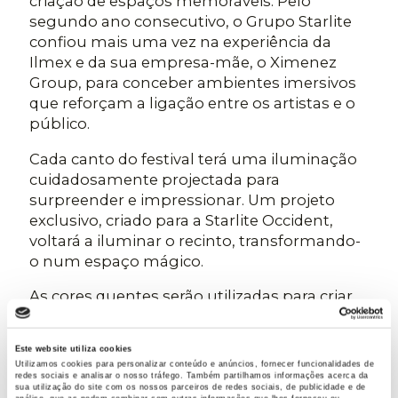
criação de espaços memoráveis. Pelo
segundo ano consecutivo, o Grupo Starlite
confiou mais uma vez na experiência da
Ilmex e da sua empresa-mãe, o Ximenez
Group, para conceber ambientes imersivos
que reforçam a ligação entre os artistas e o
público.
Cada canto do festival terá uma iluminação
cuidadosamente projectada para
surpreender e impressionar. Um projeto
exclusivo, criado para a Starlite Occident,
voltará a iluminar o recinto, transformando-
o num espaço mágico.
As cores quentes serão utilizadas para criar
uma experiência visual inesquecível, com
motivos luminosos que darão mais uma vez
Este website utiliza cookies
um toque único ao festival. Trata-se de
Utilizamos cookies para personalizar conteúdo e anúncios, fornecer funcionalidades de
cordas de luz branca quente, cortinas de luz
redes sociais e analisar o nosso tráfego. Também partilhamos informações acerca da
sua utilização do site com os nossos parceiros de redes sociais, de publicidade e de